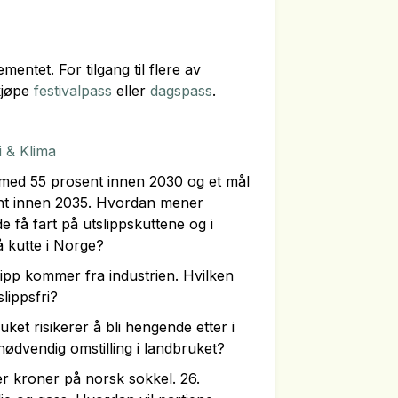
ementet. For tilgang til flere av
kjøpe
festivalpass
eller
dagspass
.
 & Klima
 med 55 prosent innen 2030 og et mål
nt innen 2035. Hvordan mener
de få fart på utslippskuttene og i
å kutte i Norge?
ipp kommer fra industrien. Hvilken
slippsfri?
t risikerer å bli hengende etter i
å nødvendig omstilling i landbruket?
der kroner på norsk sokkel. 26.