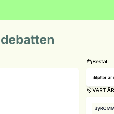
adebatten
Beställ
Biljetter är 
VART Ä
ByROM