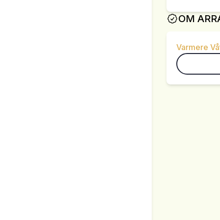
OM ARR
Varmere Våt