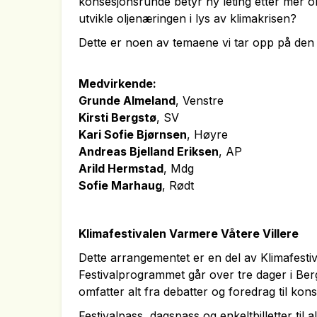
konsesjonsrunde betyr ny leting etter mer ol
utvikle oljenæringen i lys av klimakrisen?
Dette er
noen
av temaene vi tar opp på den 
Medvirkende:
Grunde Almeland
, Venstre
Kirsti Bergstø
, SV
Kari Sofie Bjørnsen
, Høyre
Andreas Bjelland Eriksen
, AP
Arild Hermstad
, Mdg
Sofie Marhaug
, Rødt
Klimafestivalen Varmere Våtere Villere
Dette arrangementet er en del av Klimafesti
Festivalprogrammet går over tre dager i Berg
omfatter alt fra debatter og foredrag til kon
Festivalpass, dagspass og enkeltbilletter til