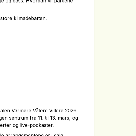
je og gass. Hvordan vil partiene
store klimadebatten.
valen Varmere Våtere Villere 2026.
en sentrum fra 11. til 13. mars, og
serter og live-podkaster.
 alle arrangementene er i salg.