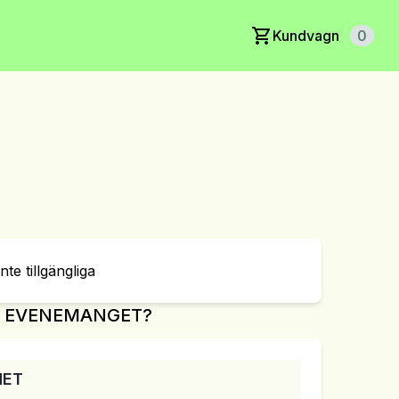
Kundvagn
0
inte tillgängliga
R EVENEMANGET?
MET