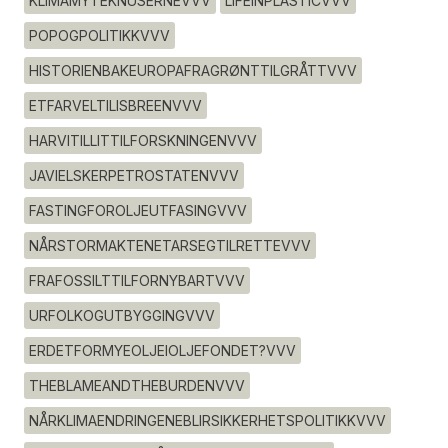
KLIMAMYTEKNUSERNEVVV
LIFEINPLASTICVVV
POPOGPOLITIKKVVV
HISTORIENBAKEUROPAFRAGRØNTTILGRÅTTVVV
ETFARVELTILISBREENVVV
HARVITILLITTILFORSKNINGENVVV
JAVIELSKERPETROSTATENVVV
FASTINGFOROLJEUTFASINGVVV
NÅRSTORMAKTENETARSEGTILRETTEVVV
FRAFOSSILTTILFORNYBARTVVV
URFOLKOGUTBYGGINGVVV
ERDETFORMYEOLJEIOLJEFONDET?VVV
THEBLAMEANDTHEBURDENVVV
NÅRKLIMAENDRINGENEBLIRSIKKERHETSPOLITIKKVVV