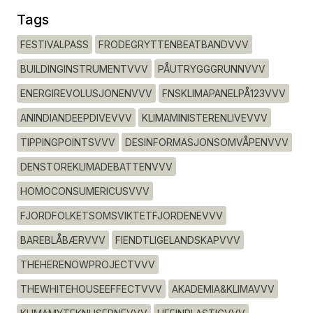
Tags
FESTIVALPASS
FRODEGRYTTENBEATBANDVVV
BUILDINGINSTRUMENTVVV
PÅUTRYGGGRUNNVVV
ENERGIREVOLUSJONENVVV
FNSKLIMAPANELPÅ123VVV
ANINDIANDEEPDIVEVVV
KLIMAMINISTERENLIVEVVV
TIPPINGPOINTSVVV
DESINFORMASJONSOMVÅPENVVV
DENSTOREKLIMADEBATTENVVV
HOMOCONSUMERICUSVVV
FJORDFOLKETSOMSVIKTETFJORDENEVVV
BAREBLÅBÆRVVV
FIENDTLIGELANDSKAPVVV
THEHERENOWPROJECTVVV
THEWHITEHOUSEEFFECTVVV
AKADEMIA&KLIMAVVV